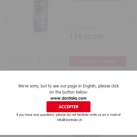
Pour seulement
116
,80 CHF
-
+
AJOUTER AU PANIER
Voir tout
We're sorry, but to see our page in English, please click
on the button below:
Bienvenue chez Dontalia !
Équipement de cabinet
www.dontalia.com
Je certifie être un professionnel de la santé bucco-dentaire.
ACCEPTER
D'ACCORD
If you have any questions, please do not hesitate write us an e-mail at
: info@dontalia.ch
DENTO-PREP
SABLEUSE